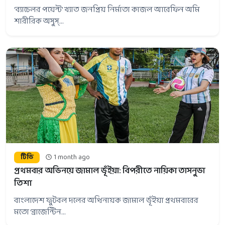
‘ব্যাচেলর পয়েন্ট’ খ্যাত জনপ্রিয় নির্মাতা কাজল আরেফিন অমি
শারীরিক অসুস্...
টিভি
1 month ago
প্রথমবার অভিনয়ে জামাল ভূঁইয়া: বিপরীতে নায়িকা তাসনুভা
তিশা
বাংলাদেশ ফুটবল দলের অধিনায়ক জামাল ভূঁইয়া প্রথমবারের
মতো ‘ব্রাজেন্টিন...