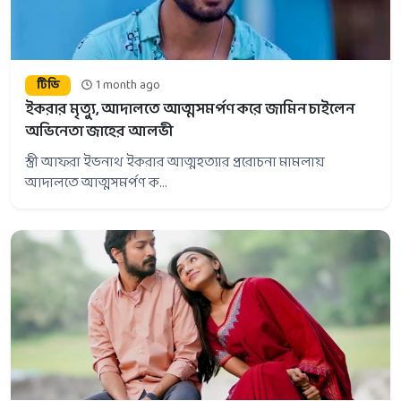
টিভি
1 month ago
ইকরার মৃত্যু, আদালতে আত্মসমর্পণ করে জামিন চাইলেন
অভিনেতা জাহের আলভী
স্ত্রী আফরা ইভনাথ ইকরার আত্মহত্যার প্ররোচনা মামলায়
আদালতে আত্মসমর্পণ ক...