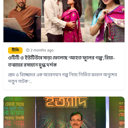
টিভি
2 months ago
ওটিটি ও ইউটিউবে সাড়া ফেলেছে ‘আহত ফুলের গল্প’, রিয়া-
তন্ময়ের রসায়নে মুগ্ধ দর্শক
প্রেম ও বিচ্ছেদের এক আবেগঘন গল্প নিয়ে নির্মিত রুবেল অনুশের
নতুন নাটক ‘...