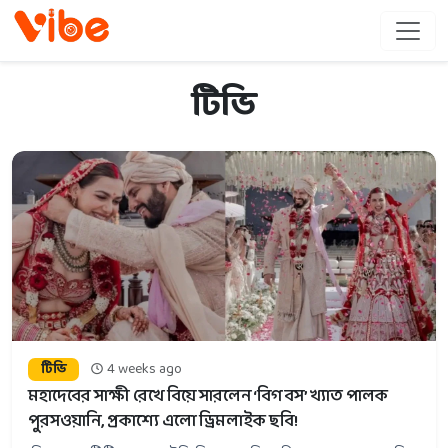
টিভি
টিভি
4 weeks ago
মহাদেবের সাক্ষী রেখে বিয়ে সারলেন ‘বিগ বস’ খ্যাত পালক
পুরসওয়ানি, প্রকাশ্যে এলো ড্রিমলাইক ছবি!