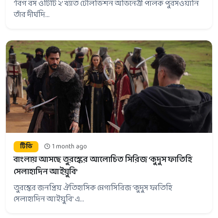
‘বিগ বস ওটিটি ২’ খ্যাত টেলিভিশন অভিনেত্রী পালক পুরসওয়ানি
তাঁর দীর্ঘদি...
টিভি
1 month ago
বাংলায় আসছে তুরস্কের আলোচিত সিরিজ ‘কুদুস ফাতিহি
সেলাহাদিন আইয়ুবি’
তুরস্কের জনপ্রিয় ঐতিহাসিক মেগাসিরিজ ‘কুদুস ফাতিহি
সেলাহাদিন আইয়ুবি’ এ...