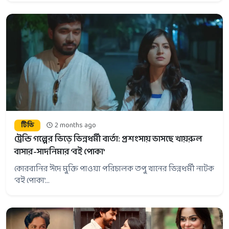
টিভি
2 months ago
ট্রেন্ডি গল্পের ভিড়ে ভিন্নধর্মী বার্তা: প্রশংসায় ভাসছে খায়রুল
বাসার-সাদনিমার ‘বই পোকা’
কোরবানির ঈদে মুক্তি পাওয়া পরিচালক তপু খানের ভিন্নধর্মী নাটক
‘বই পোকা’...