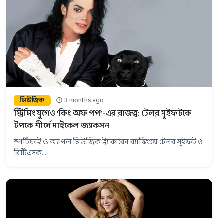
মিউজিক
3 months ago
স্ট্রিমিং যুগেও ‘কিং অফ পপ’-এর রাজত্ব: টেলর সুইফটকে
টপকে শীর্ষে মাইকেল জ্যাকসন
স্পটিফাই ও অ্যাপল মিউজিক ট্র্যাকারের র‍্যাঙ্কিংয়ে টেলর সুইফট ও
বিটিএসক...