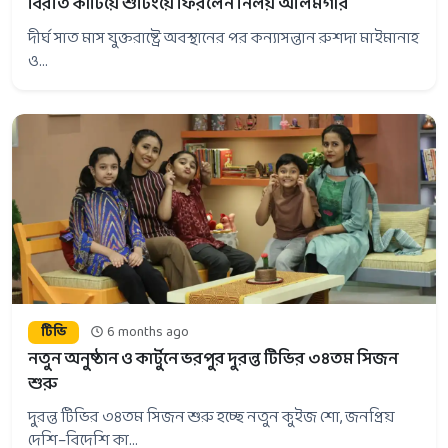
বিরতি কাটিয়ে শুটিংয়ে ফিরলেন নিলয় আলমগীর
দীর্ঘ সাত মাস যুক্তরাষ্ট্রে অবস্থানের পর কন্যাসন্তান রুশদা মাইমানাহ
ও...
টিভি
6 months ago
নতুন অনুষ্ঠান ও কার্টুনে ভরপুর দুরন্ত টিভির ৩৪তম সিজন
শুরু
দুরন্ত টিভির ৩৪তম সিজন শুরু হচ্ছে নতুন কুইজ শো, জনপ্রিয়
দেশি–বিদেশি কা...