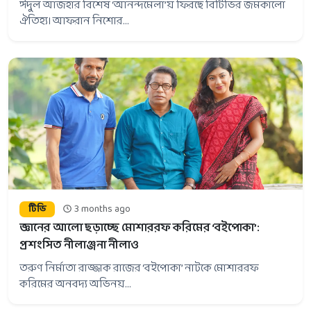
ঈদুল আজহার বিশেষ ‘আনন্দমেলা’য় ফিরছে বিটিভির জমকালো
ঐতিহ্য। আফরান নিশোর...
টিভি
3 months ago
জ্ঞানের আলো ছড়াচ্ছে মোশাররফ করিমের ‘বইপোকা’:
প্রশংসিত নীলাঞ্জনা নীলাও
তরুণ নির্মাতা রাজ্জাক রাজের ‘বইপোকা’ নাটকে মোশাররফ
করিমের অনবদ্য অভিনয়...