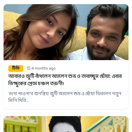
টিভি
4 months ago
আবারও জুটি বাঁধলেন অ্যালেন শুভ্র ও তাবাচ্ছুম ছোঁয়া: এবার
ভিক্ষুকের প্রেমে চঞ্চল তরুণী!
‘দেনা পাওনা’র জনপ্রিয় জুটি অ্যালেন শুভ্র ও ছোঁয়া ফিরলেন নতুন
মিনি সিরি...