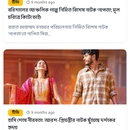
টিভি
9 months ago
বরিশালের আঞ্চলিক গল্পে নির্মিত বিশেষ নাটক ‘নাপতা’, মূল
চরিত্রে কিটো ভাই!
রাহাত মোহাম্মদ রনমোর পরিচালনায় নির্মিত বিশেষ নাটক
‘নাপতা’তে নাপিত সিরা...
টিভি
9 months ago
হাসি শেষে নীরবতা: আরশ-প্রিয়ন্তীর নাটক ছুঁয়েছে দর্শকের
হৃদয়