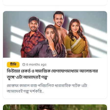
টিভি
6 months ago
ভিউয়ের রেকর্ড ও সামাজিক যোগাযোগমাধ্যমে আলোচনার
তুঙ্গে ‘এটা আমাদেরই গল্প’
মোস্তফা কামাল রাজ পরিচালিত ধারাবাহিক নাটক ‘এটা
আমাদেরই গল্প’ দর্শকপ্রি...