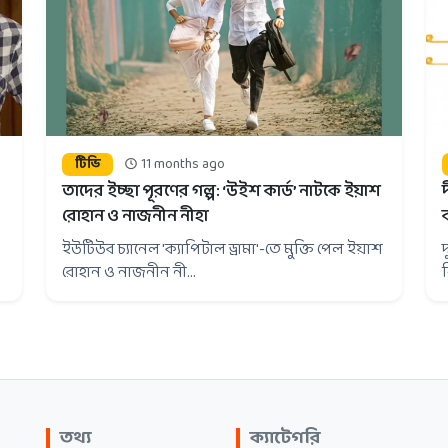
টিভি
11 months ago
তাদের ইচ্ছা পূরণের গল্প: ‘উইশ কার্ড’ নাটকে ইয়াশ
রোহান ও নাজনীন নীহা
ক
ইউটিউব চ্যানেল 'ক্যাপিটাল ড্রামা'-তে মুক্তি পেল ইয়াশ
রোহান ও নাজনীন নী...
তথ্য
ক্যাটেগরি