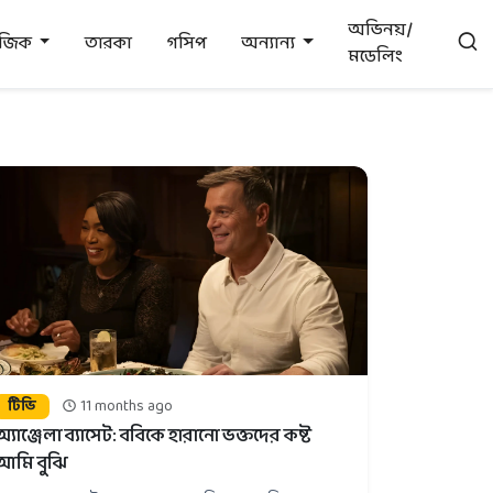
অভিনয়/
উজিক
তারকা
গসিপ
অন্যান্য
মডেলিং
টিভি
11 months ago
অ্যাঞ্জেলা ব্যাসেট: ববিকে হারানো ভক্তদের কষ্ট
আমি বুঝি