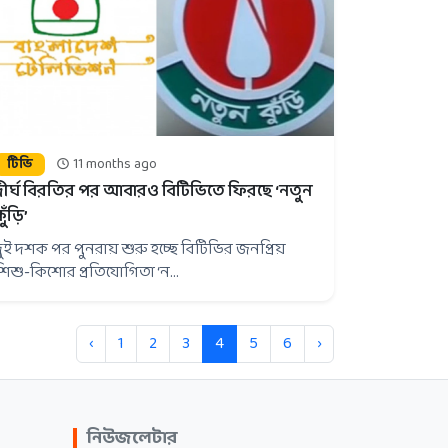
টিভি
11 months ago
দীর্ঘ বিরতির পর আবারও বিটিভিতে ফিরছে ‘নতুন
ুঁড়ি’
দুই দশক পর পুনরায় শুরু হচ্ছে বিটিভির জনপ্রিয়
শিশু-কিশোর প্রতিযোগিতা ‘ন...
‹
1
2
3
4
5
6
›
নিউজলেটার