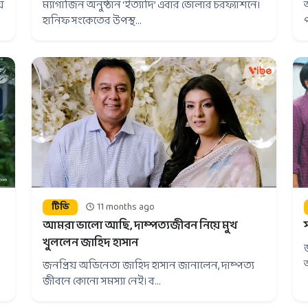
়
ম্যাগাজিন অনুষ্ঠান ‘ইত্যাদি’ এবার ভোলার চরফ্যাশনে।
অ
হানিফ সংকেতের উপস্থ...
টিভি
11 months ago
আমরা ভালো আছি, দাম্পত্যজীবন নিয়ে মুখ
খুললেন জাহিদ হাসান
জনপ্রিয় অভিনেতা জাহিদ হাসান জানালেন, দাম্পত্য
জীবনে কোনো সমস্যা নেই। ব...