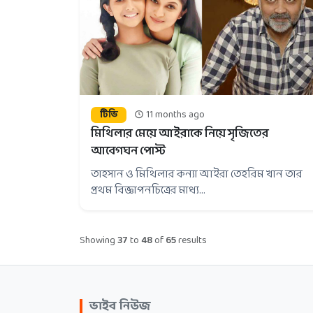
টিভি
11 months ago
মিথিলার মেয়ে আইরাকে নিয়ে সৃজিতের
আবেগঘন পোস্ট
তাহসান ও মিথিলার কন্যা আইরা তেহরিম খান তার
প্রথম বিজ্ঞাপনচিত্রের মাধ্য...
Showing
37
to
48
of
65
results
ভাইব নিউজ