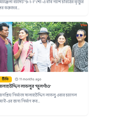
্যাঞ্জেলা ব্যাসেট "9-1-1" শো-এ ববি ন্যাশ চরিত্রের মৃত্যুর
পর ভক্তদের...
টিভি
11 months ago
সালাহউদ্দিন লাভলুর ‘ফুলগাঁও’
জনপ্রিয় নির্মাতা সালাহউদ্দিন লাভলু এবার চ্যানেল
আই-এর জন্য নির্মাণ কর...