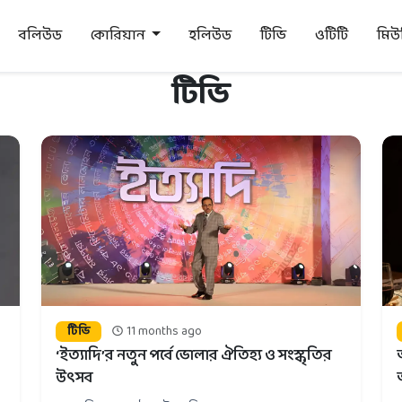
বলিউড
কোরিয়ান
হলিউড
টিভি
ওটিটি
মি
টিভি
টিভি
11 months ago
‘ইত্যাদি’র নতুন পর্বে ভোলার ঐতিহ্য ও সংস্কৃতির
উৎসব