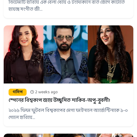
ভিটেমাটি হারিয়ে এক বেলা খেয়ে ও টংদোকানে রাত জেগে কাটাতে
হয়েছে সংগীত জী...
গসিপ
2 weeks ago
স্পেনের বিশ্বকাপ জয়ে উচ্ছ্বসিত শাকিব-অপু-বুবলী!
২০২৬ ফিফা ফুটবল বিশ্বকাপের মেগা ফাইনালে আর্জেন্টিনাকে ১-০
গোলে হারিয়ে...