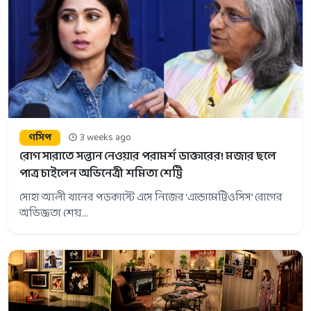
গসিপ
3 weeks ago
রোগ সারাতে সন্তান নেওয়ার পরামর্শ ডাক্তারের! মজার ছলে
পাত্র চাইলেন অভিনেত্রী শমিতা শেট্টি
সোহা আলী খানের পডকাস্টে এসে নিজের ‘এন্ডোমেট্রিওসিস’ রোগের
অভিজ্ঞতা শেয়...