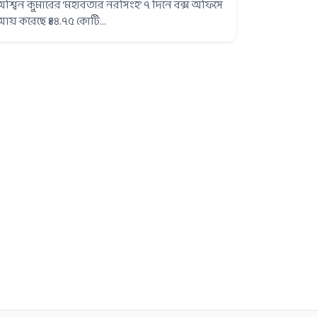
অশ্বিন কুমারের ‘মহাবতার নরসিংহ’ ৭ দিনে বক্স অফিসে
আয় করেছে ₹৪৪.৭৫ কোটি...