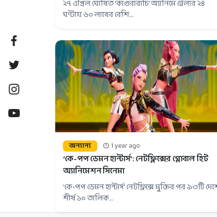
২৭ এপ্রিল ঘোষিত ‘কাগুরাবাচি’ অ্যানিমে ট্রেলার ২৪
ঘণ্টায় ৬০ লাখের বেশি...
অন্যান্য
1 year ago
‘কে-পপ ডেমন হান্টার্স’: নেটফ্লিক্সের গ্লোবাল হিট
অ্যানিমেশন সিনেমা
‘কে-পপ ডেমন হান্টার্স’ নেটফ্লিক্সে মুক্তির পর ৯৩টি দে
শীর্ষ ১০ তালিক...