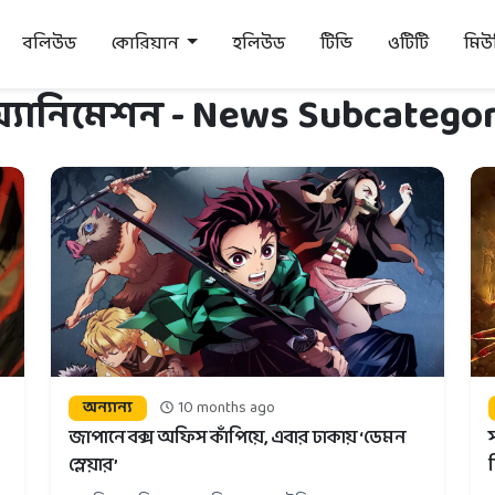
বলিউড
কোরিয়ান
হলিউড
টিভি
ওটিটি
মি
্যানিমেশন - News Subcatego
অন্যান্য
10 months ago
জাপানে বক্স অফিস কাঁপিয়ে, এবার ঢাকায় ‘ডেমন
স্লেয়ার’