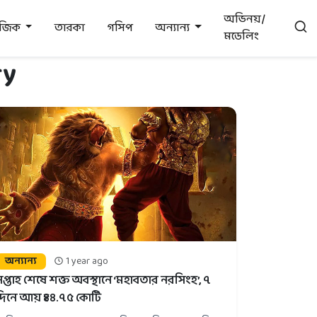
অভিনয়/
উজিক
তারকা
গসিপ
অন্যান্য
মডেলিং
ry
অন্যান্য
1 year ago
সপ্তাহ শেষে শক্ত অবস্থানে ‘মহাবতার নরসিংহ’, ৭
দিনে আয় ₹৪৪.৭৫ কোটি