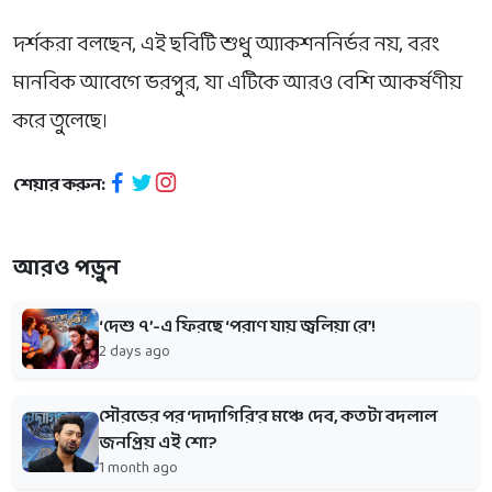
দর্শকরা বলছেন, এই ছবিটি শুধু অ্যাকশননির্ভর নয়, বরং
মানবিক আবেগে ভরপুর, যা এটিকে আরও বেশি আকর্ষণীয়
করে তুলেছে।
শেয়ার করুন:
আরও পড়ুন
‘দেশু ৭’-এ ফিরছে ‘পরাণ যায় জ্বলিয়া রে’!
2 days ago
সৌরভের পর ‘দাদাগিরি’র মঞ্চে দেব, কতটা বদলাল
জনপ্রিয় এই শো?
1 month ago