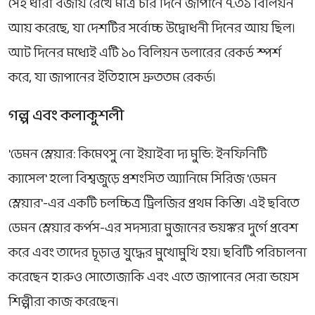
সেই ধারা বজায় রেখে মাত্র চার দিনে জাপানে ৭.৩১ বিলিয়ন
আয় করেছে, যা দেশটির সর্বোচ্চ উদ্বোধনী দিনের আয় ছিল।
আট দিনের মধ্যেই এটি ১০ বিলিয়ন ডলারের রেকর্ড স্পর্শ
করে, যা জাপানের ইতিহাসে দ্রুততম রেকর্ড।
গল্প এবং কলাকুশলী
'ডেমন স্লেয়ার: কিমেৎসু নো ইয়াইবা দ্য মুভি: ইনফিনিটি
ক্যাসেল' হলো বিশ্বজুড়ে প্রশংসিত অ্যানিমে সিরিজ 'ডেমন
স্লেয়ার'-এর একটি চলচ্চিত্র ট্রিলজির প্রথম কিস্তি। এই ছবিতে
ডেমন স্লেয়ার কর্পস-এর সদস্যরা মুজানের ভয়ঙ্কর দুর্গে প্রবেশ
করে এবং তাদের চূড়ান্ত যুদ্ধের মুখোমুখি হয়। ছবিটি পরিচালনা
করেছেন হারুও সোতোজাকি এবং এতে জাপানের সেরা ভয়েস
শিল্পীরা কাজ করেছেন।