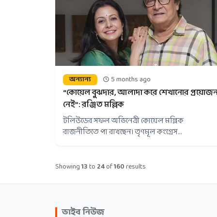
অন্যান্য
5 months ago
“কোয়েল বুঝদার, আলাদা করে শেখানোর প্রয়োজ
নেই”: রঞ্জিত মল্লিক
টলিউডের সফল অভিনেত্রী কোয়েল মল্লিক
রাজনীতিতে পা রাখছেন। তৃণমূল কংগ্রেস...
Showing
13
to
24
of
160
results
ভাইব নিউজ