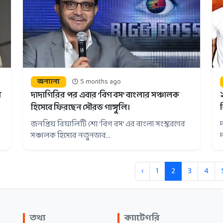
অন্যান্য
5 months ago
ন
দাদাগিরির পর এবার ‘বিগ বস’ বাংলার সঞ্চালক
হিসেবে ফিরছেন সৌরভ গাঙ্গুলি।
জনপ্রিয় রিয়ালিটি শো ‘বিগ বস’ এর বাংলা সংস্করণের
সঞ্চালক হিসেবে নতুনভাব...
‹
1
2
3
4
তথ্য
ক্যাটেগরি