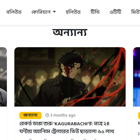
বলিউড
কোরিয়ান
হলিউড
টিভি
ওটিটি
মি
অন্যান্য
অন্যান্য
3 months ago
রেকর্ড ভাঙা শুরু ‘KAGURABACHI’র: মাত্র ২৪
ঘণ্টায় অ্যানিমে ট্রেলারের ভিউ ছাড়ালো ৬০ লাখ