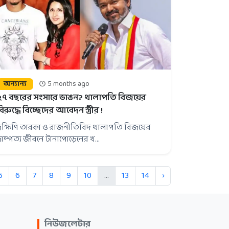
অন্যান্য
5 months ago
২৭ বছরের সংসারে ভাঙন? থালাপতি বিজয়ের
বিরুদ্ধে বিচ্ছেদের আবেদন স্ত্রীর !
দক্ষিণি তারকা ও রাজনীতিবিদ থালাপতি বিজয়ের
দাম্পত্য জীবনে টানাপোড়েনের খ...
5
6
7
8
9
10
...
13
14
›
নিউজলেটার