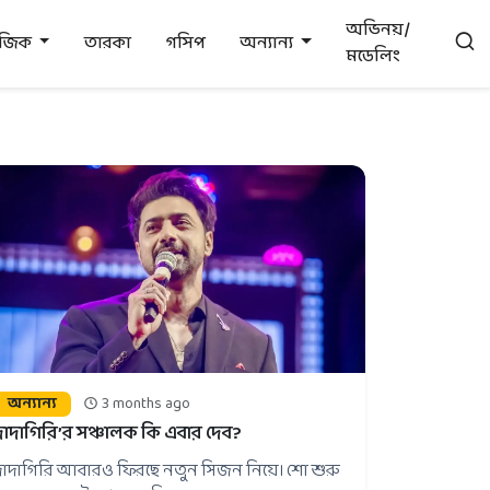
অভিনয়/
উজিক
তারকা
গসিপ
অন্যান্য
মডেলিং
অন্যান্য
3 months ago
দাদাগিরি’র সঞ্চালক কি এবার দেব?
দাদাগিরি আবারও ফিরছে নতুন সিজন নিয়ে। শো শুরু