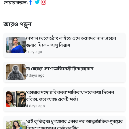
শেয়ার করুন:
আরও পড়ুন
নেপাল থেকে হঠাৎ লাইভে এসে ভক্তদের নানা প্রশ্নের
জবাব দিলেন অপু বিশ্বাস
1 day ago
না ফেরার দেশে অভিনেত্রী রিনা রহমান
3 days ago
‘তোমার সঙ্গে ছবি করব’ শাকিব খানকে কথা দিলেন
ববিতা, তবে আছে একটি শর্ত !
4 days ago
‘এই কৃতিত্ব শুধু আমার একার নয়’ আন্তর্জাতিক পুরস্কার
জিতে আবেগঘন বার্তা বুবলীর