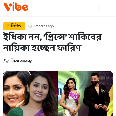
ঢালিউড
8 months ago
ইধিকা নন, ‘প্রিন্সে’ শাকিবের
নায়িকা হচ্ছেন ফারিণ
রাশিকা আক্তার