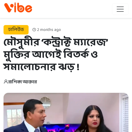
ঢালিউড
2 months ago
মৌসুমীর ‘কন্ট্রাক্ট ম্যারেজ’
মুক্তির আগেই বিতর্ক ও
সমালোচনার ঝড় !
রাশিকা আক্তার