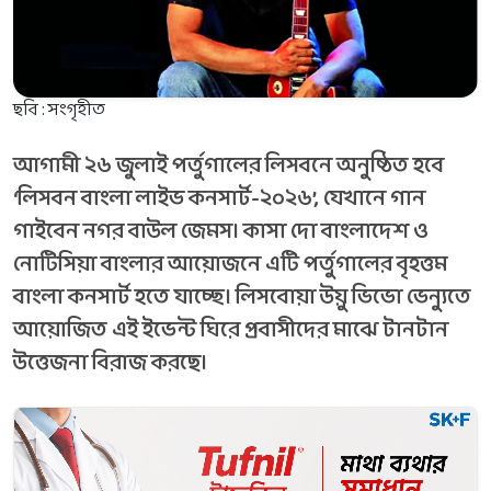
ছবি : সংগৃহীত
আগামী ২৬ জুলাই পর্তুগালের লিসবনে অনুষ্ঠিত হবে
‘লিসবন বাংলা লাইভ কনসার্ট-২০২৬’, যেখানে গান
গাইবেন নগর বাউল জেমস। কাসা দো বাংলাদেশ ও
নোটিসিয়া বাংলার আয়োজনে এটি পর্তুগালের বৃহত্তম
বাংলা কনসার্ট হতে যাচ্ছে। লিসবোয়া উয়ু ভিভো ভেন্যুতে
আয়োজিত এই ইভেন্ট ঘিরে প্রবাসীদের মাঝে টানটান
উত্তেজনা বিরাজ করছে।