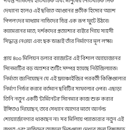
পর্যন্ত নাভিদের ইতিবাচক এবং মানুষের নেতিবাচক দিক
দেখানো হলেও এই ছবিতে আগুনের প্রতীক হিসেবে ‘অ্যাশ
পিপল’দের মাধ্যমে নাভিদের ভিন্ন এক রূপ ফুটে উঠবে।
ক্যামেরনের মতে, দর্শকদের প্রত্যাশার বাইরে গিয়ে সাহসী
সিদ্ধান্ত নেওয়া এবং ছক ভাঙাই তাঁর নির্মাণের মূল লক্ষ্য।
প্রায় ৪০০ মিলিয়ন ডলার বাজেটের এই বিশাল আয়োজনের
সিনেমাটির বড় অংশের শুটিং সম্পন্ন হয়েছে নিউজিল্যান্ডে।
নির্মাতা জানিয়েছেন যে এই ফ্র্যাঞ্চাইজির পরবর্তী কিস্তিগুলোর
নির্মাণ নির্ভর করবে বর্তমান ছবিটির সাফল্যের ওপর। এছাড়া
তিনি নতুন একটি ‘টার্মিনেটর’ সিনেমার কাজ শুরু করার
ইঙ্গিতও দিয়েছেন, তবে সেখানে আগের মতো আর্নল্ড
শোয়ার্জেনেগার থাকছেন না। সব মিলিয়ে প্যান্ডোরার নতুন এই
জগত এবং নাভিদের অজানা দিকগুলো দেখার জন্য বিশ্বজুড়ে