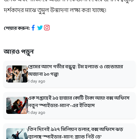
দর্শকদের মাঝে তুমুল উন্মাদনা লক্ষ্য করা যাচ্ছে।
শেয়ার করুন:
আরও পড়ুন
প্রেমের আগে গভীর বন্ধুত্ব: টম হল্যান্ড ও জেন্ডায়ার
অজানা ১০ গল্প!
1 day ago
এক সপ্তাহেই ১৫ হাজার কোটি টাকা আয়! বক্স অফিসে
নতুন ‘স্পাইডার-ম্যান’-এর ইতিহাস
1 day ago
তিন দিনেই ৯২৭ মিলিয়ন ডলার, বক্স অফিসে ঝড়
তুলেছে ‘স্পাইডার-ম্যান: ব্র্যান্ড নিউ ডে’