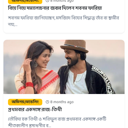
অভিনয়/মডেলিং
8 months ago
বিয়ে নিয়ে সমালোচনার জবাব দিলেন শবনম ফারিয়া
শবনম ফারিয়া জানিয়েছেন, মসজিদে বিয়ের সিদ্ধান্ত তাঁর বা স্বামীর
নয়;...
অভিনয়/মডেলিং
8 months ago
প্রথমবার একসঙ্গে রাজ-তিথী
তৌহিদা হক তিথী ও শরিফুল রাজ প্রথমবার একসঙ্গে একটি
শীতকালীন প্রসাধনীর ব...