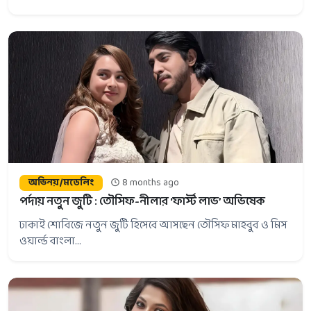
অভিনয়/মডেলিং
8 months ago
পর্দায় নতুন জুটি : তৌসিফ-নীলার ‘ফার্স্ট লাভ’ অভিষেক
ঢাকাই শোবিজে নতুন জুটি হিসেবে আসছেন তৌসিফ মাহবুব ও মিস
ওয়ার্ল্ড বাংলা...