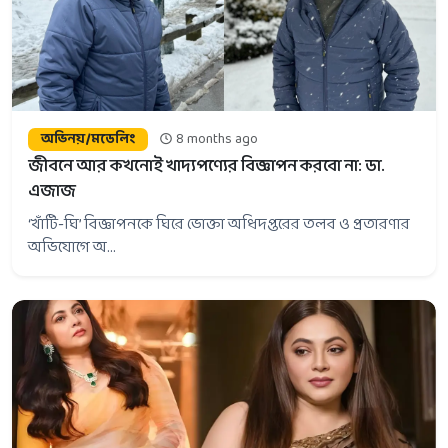
অভিনয়/মডেলিং
8 months ago
জীবনে আর কখনোই খাদ্যপণ্যের বিজ্ঞাপন করবো না: ডা.
এজাজ
‘খাঁটি-ঘি’ বিজ্ঞাপনকে ঘিরে ভোক্তা অধিদপ্তরের তলব ও প্রতারণার
অভিযোগে অ...