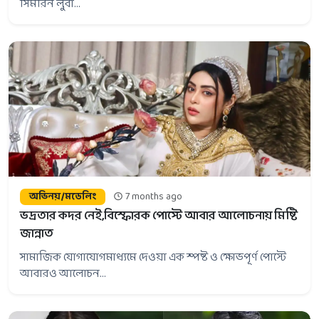
সিমরিন লুবা...
অভিনয়/মডেলিং
7 months ago
ভদ্রতার কদর নেই,বিস্ফোরক পোস্টে আবার আলোচনায় মিষ্টি
জান্নাত
সামাজিক যোগাযোগমাধ্যমে দেওয়া এক স্পষ্ট ও ক্ষোভপূর্ণ পোস্টে
আবারও আলোচন...