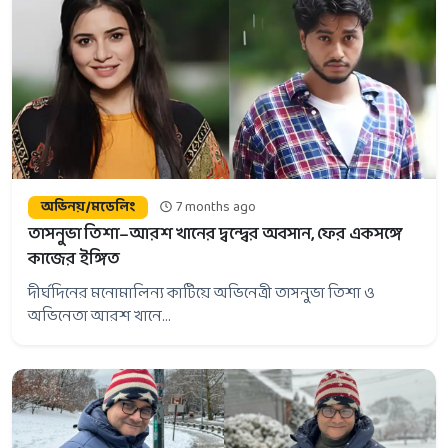
অভিনয়/মডেলিং
7 months ago
তাসনুভা তিশা–আরশ খানের দ্বন্দ্বের অবসান, ফের একসঙ্গে
কাজের ইঙ্গিত
দীর্ঘদিনের মনোমালিন্য কাটিয়ে অভিনেত্রী তাসনুভা তিশা ও
অভিনেতা আরশ খানে...