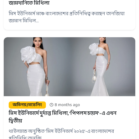
জামদানিতে মিথিলা
মিস ইউনিভার্স মঞ্চে বাংলাদেশের প্রতিনিধিত্ব করছেন তানজিয়া
জামান মিথিল...
অভিনয়/মডেলিং
8 months ago
মিস ইউনিভার্সে দুর্দান্ত মিথিলা, ‘পিপলস চয়েস’-এ এখন
দ্বিতীয়
থাইল্যান্ডে অনুষ্ঠিত ‘মিস ইউনিভার্স ২০২৫’-এ বাংলাদেশের
প্রতিনিধি তানজি...