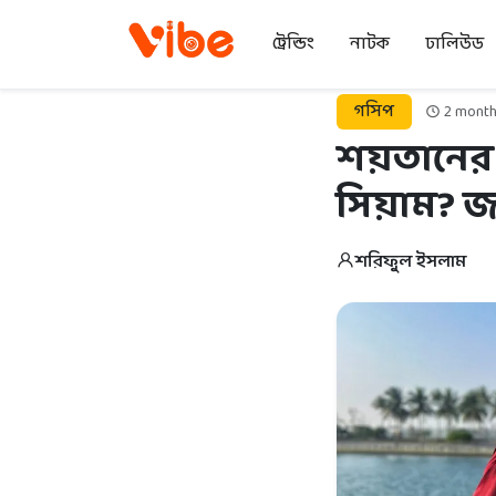
ট্রেন্ডিং
নাটক
ঢালিউড
গসিপ
2 month
শয়তানের ট
সিয়াম? জ
শরিফুল ইসলাম