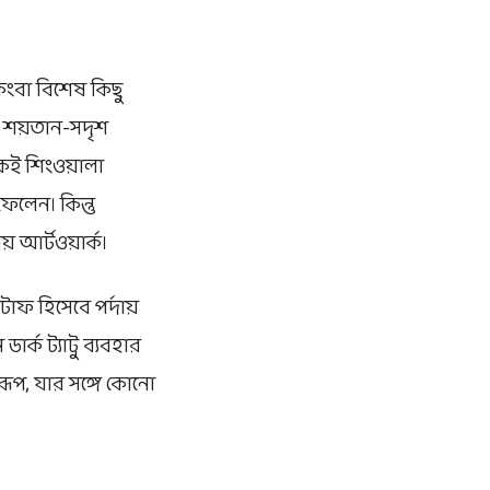
িংবা বিশেষ কিছু
বা শয়তান-সদৃশ
েকেই শিংওয়ালা
লেন। কিন্তু
য় আর্টওয়ার্ক।
 টাফ হিসেবে পর্দায়
ক ট্যাটু ব্যবহার
রূপ, যার সঙ্গে কোনো