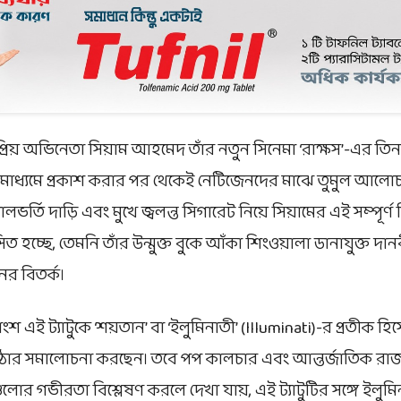
রিয় অভিনেতা সিয়াম আহমেদ তাঁর নতুন সিনেমা ‘রাক্ষস’-এর তিনটি
ধ্যমে প্রকাশ করার পর থেকেই নেটিজেনদের মাঝে তুমুল আলোচ
গালভর্তি দাড়ি এবং মুখে জ্বলন্ত সিগারেট নিয়ে সিয়ামের এই সম্পূর্ণ
 হচ্ছে, তেমনি তাঁর উন্মুক্ত বুকে আঁকা শিংওয়ালা ডানাযুক্ত দানবী
র বিতর্ক।
এই ট্যাটুকে ‘শয়তান’ বা ‘ইলুমিনাতী’ (Illuminati)-র প্রতীক হি
ঠোর সমালোচনা করছেন। তবে পপ কালচার এবং আন্তর্জাতিক রাজ
লোর গভীরতা বিশ্লেষণ করলে দেখা যায়, এই ট্যাটুটির সঙ্গে ইলু