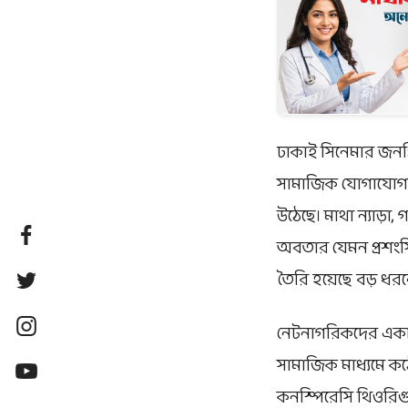
ঢাকাই সিনেমার জনপ্
সামাজিক যোগাযোগমা
উঠেছে। মাথা ন্যাড়া, 
অবতার যেমন প্রশংসিত
তৈরি হয়েছে বড় ধরনে
নেটনাগরিকদের একাংশ 
সামাজিক মাধ্যমে ক
কনস্পিরেসি থিওরিগু