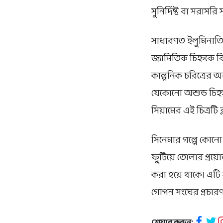
সুনির্দিষ্ট বা সরাসরি 
সাধারণত ইলুমিনাতির
জ্যামিতিক চিহ্নকে 
কাল্পনিক চরিত্রের 
যেকোনো অশুভ চিহ্ন
সিয়ামের এই চিত্রট
সিনেমার গল্পে কোনো চ
ফুটিয়ে তোলার প্রয়
করা হয়ে থাকে। এটি স
গোপন সংঘের প্রচারণা
শেয়ার করুন: