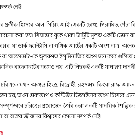
সম্পর্ক নেই।
 প্রতীক হিসেবে ‘অল-সিয়িং আই’ (একটি চোখ), পিরামিড, পেঁচা ক
বিবেচনা করা হয়। সিয়ামের বুকে থাকা ট্যাটুটি মূলত একটি ডেমন 
অবয়ব, যা ডার্ক ফ্যান্টাসি বা গথিক আর্টের একটি অংশ মাত্র। অন
 বা ‘বাফোমেট’-কে ভুলবশত ইলুমিনাতির অংশ মনে করে গুলিয়ে ফে
ি ক্লাসিক বাফোমেটের মতোও নয়, এটি নিছকই একটি সাধারণ দানবী
রিত্রকে যখন অত্যন্ত হিংস্র, বিদ্রোহী, রহস্যময় কিংবা রাফ অ্যান্ড
োজন হয়, তখন মেকআপ ও কস্টিউম ডিজাইনের অংশ হিসেবে এমন ডার্
ম্পূর্ণভাবে চরিত্রের প্রয়োজনে তৈরি করা একটি সাময়িক শৈল্পিক 
 বা বাস্তব জীবনের বিশ্বাসের কোনো সম্পর্ক নেই।