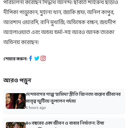
পরিচালনা করেছেন সিদ্ধার্থ আনন্দ। ছবিতে শাহরুখ ছাড়াও
দীপিকা পাড়ুকোন, সুহানা খান, জ্যাকি শ্রফ, অনিল কাপুর,
আরশাদ ওয়ারসি, রানি মুখার্জি, অভিষেক বচ্চন, জয়দীপ
আহলাওয়াত এবং অভয় ভর্মা-সহ আরও অনেক তারকা
অভিনয় করেছেন।
শেয়ার করুন:
আরও পড়ুন
দেশভাগের গল্পে ‘হামিদা’ প্রীতি জিনতা! বাস্তব জীবনের
মাতৃত্ব ফুটিয়ে তুললেন পর্দায়
6 hours ago
৪০ বছরের একা জীবন ও বাবার নির্যাতন: উষা