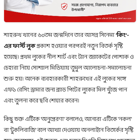
শাহরুখ খানের ৬০তম জন্মদিনে তার আসন্ন সিনেমা
'কিং'-
এর ফার্স্ট লুক
প্রকাশ হওয়ার পরপরই নতুন বিতর্ক সৃষ্টি
হয়েছে। প্রথম লুকের নীল শার্ট এবং ট্যান জ্যাকেটের পোশাক ও
চেহারা নিয়ে সোশ্যাল মিডিয়ায় তুমুল আলোচনা-সমালোচনা
শুরু হয়। অনেক ব্যবহারকারী শাহরুখের এই লুকের সঙ্গে
এফ১ রেসিং ড্রামার জন্য ব্র্যাড পিটের লুকের মিল খুঁজে পান
এবং তুলনা করে ছবি শেয়ার করেন।
কিছু ভক্ত এটিকে 'অনুপ্রেরণা' বললেও, অন্যেরা এটিকে 'নকল'
বা 'টুকলিবাজি' বলে আখ্যা দেওয়ায় অনলাইনে বিতর্কের সৃষ্টি