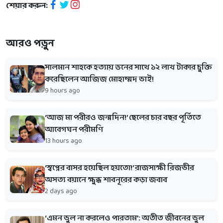
শেয়ার করুন:
আরও পড়ুন
সালমান শাহকে হত্যায় ডনের সাথে ১২ লাখ টাকার চুক্তি
করেছিলেন আজিজ মোহাম্মদ ভাই!
9 hours ago
‘আজ মা পরীরও জন্মদিন!’ ছেলের চার বছর পূর্তিতে
আবেগঘন পরীমণি
13 hours ago
‘স্বপ্নের বাসর হয়েছিল হয়তো!’ রাজসাক্ষী রিজভীর
অসত্য বয়ানে ক্ষুব্ধ শাবনূরের কড়া জবাব
2 days ago
‘এমন ভুল না করলেও পারতাম’: অতীত জীবনের ভুল