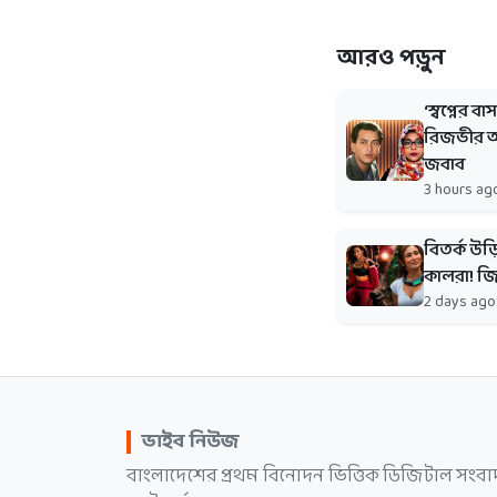
আরও পড়ুন
‘স্বপ্নের 
রিজভীর অস
জবাব
3 hours ag
বিতর্ক উড
কালরা! জ
2 days ago
ভাইব নিউজ
বাংলাদেশের প্রথম বিনোদন ভিত্তিক ডিজিটাল সংবা