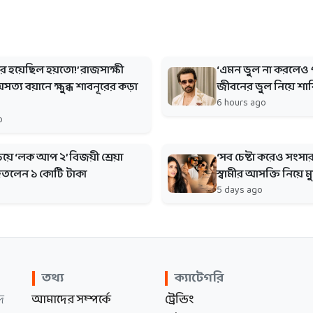
বাসর হয়েছিল হয়তো!’ রাজসাক্ষী
‘এমন ভুল না করলেও
ত্য বয়ানে ক্ষুব্ধ শাবনূরের কড়া
জীবনের ভুল নিয়ে শ
6 hours ago
o
়িয়ে ‘লক আপ ২’ বিজয়ী শ্রেয়া
‘সব চেষ্টা করেও সংসার
িতলেন ১ কোটি টাকা
স্বামীর আসক্তি নিয়ে ম
5 days ago
তথ্য
ক্যাটেগরি
দ
আমাদের সম্পর্কে
ট্রেন্ডিং