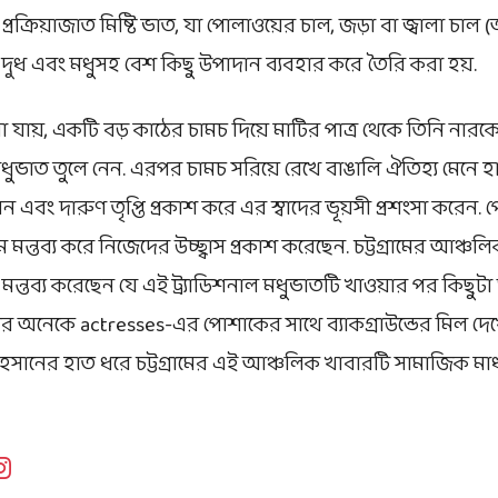
্রক্রিয়াজাত মিষ্টি ভাত, যা পোলাওয়ের চাল, জড়া বা জ্বালা চাল (
দুধ এবং মধুসহ বেশ কিছু উপাদান ব্যবহার করে তৈরি করা হয়.
যায়, একটি বড় কাঠের চামচ দিয়ে মাটির পাত্র থেকে তিনি নার
ুভাত তুলে নেন. এরপর চামচ সরিয়ে রেখে বাঙালি ঐতিহ্য মেনে হ
নেন এবং দারুণ তৃপ্তি প্রকাশ করে এর স্বাদের ভূয়সী প্রশংসা করেন. 
ন্তব্য করে নিজেদের উচ্ছ্বাস প্রকাশ করেছেন. চট্টগ্রামের আঞ্চল
্তব্য করেছেন যে এই ট্র্যাডিশনাল মধুভাতটি খাওয়ার পর কিছুটা 
অনেকে actresses-এর পোশাকের সাথে ব্যাকগ্রাউন্ডের মিল দেখে
ানের হাত ধরে চট্টগ্রামের এই আঞ্চলিক খাবারটি সামাজিক মাধ্য