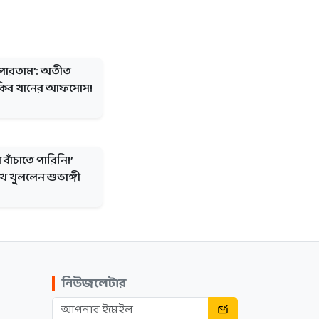
 পারতাম’: অতীত
াকিব খানের আফসোস!
 বাঁচাতে পারিনি!’
ুখ খুললেন শুভাঙ্গী
নিউজলেটার