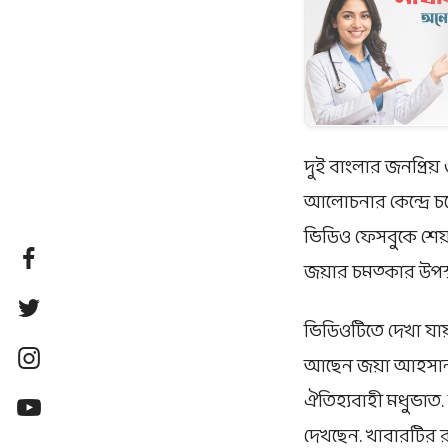
দুই বাংলার জনপ্রি
আলোচনার কেন্দ্রে চ
ভিডিও ফেসবুকে শেয়
জয়ার চমত্কার উপস্থা
ভিডিওটিতে দেখা যা
আছেন জয়া আহসান. তা
ঐতিহ্যবাহী মধুভাত
দেখছেন. খাবারটির 