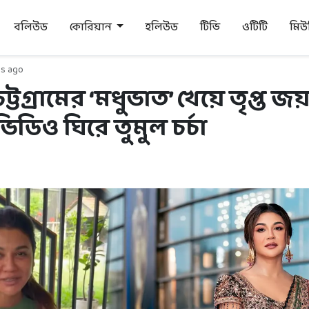
বলিউড
কোরিয়ান
হলিউড
টিভি
ওটিটি
মি
s ago
ট্টগ্রামের ‘মধুভাত’ খেয়ে তৃপ্ত জয়
ডিও ঘিরে তুমুল চর্চা