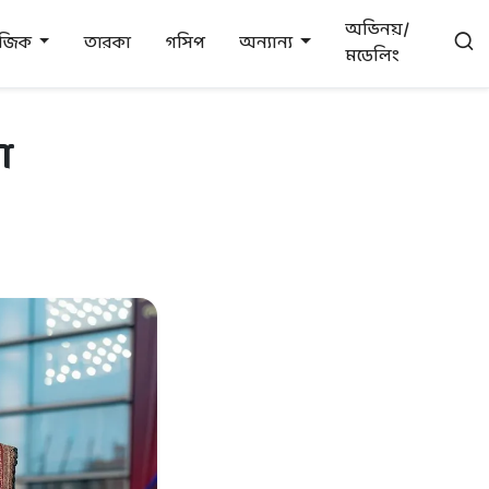
অভিনয়/
উজিক
তারকা
গসিপ
অন্যান্য
মডেলিং
া