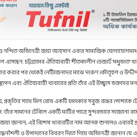
য় ও নন্দিত অভিনেত্রী জয়া আহসান এবার সামাজিক যোগাযোগমাধ্য
লে এসেছেন. চট্টগ্রামের ঐতিহ্যবাহী শীতকালীন ডেজার্ট ‘মধুভাত’
ার করার পর থেকেই নেটিজেনদের মাঝে দারুণ কৌতূহল ও উদ্দীপ
পন এবং ঐতিহ্যবাহী খাবারের প্রতি তাঁর এই উচ্ছ্বাস ভক্তদের মন
য়, প্রকৃতির সাথে মিল রেখে একটি চমৎকার সবুজ রঙের পোশাকে ট
ঁর সামনের টেবিলে একটি মাটির পাত্রে সুন্দরভাবে সাজানো রয়েছে
. জয়া জানান, এই বিশেষ খাবারটির নাম অনেক শুনলেও এবারই প্
রন্ধনশৈলী ও উপাদানের বিবরণ দিতে গিয়ে অভিনেত্রী জানান যে