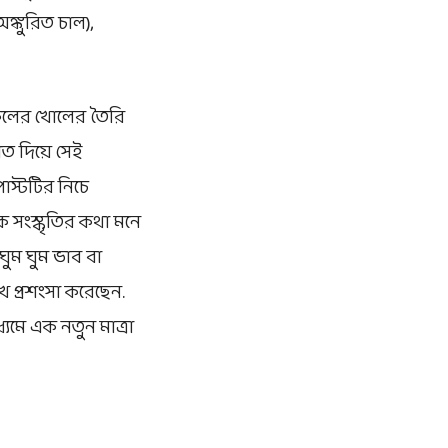
অঙ্কুরিত চাল),
কেলের খোলের তৈরি
াত দিয়ে সেই
পোস্টটির নিচে
িক সংস্কৃতির কথা মনে
ঘুম ঘুম ভাব বা
 প্রশংসা করেছেন.
মে এক নতুন মাত্রা