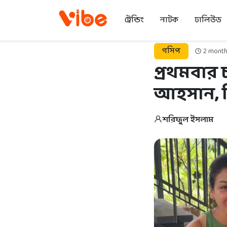
ট্রেন্ডিং
নাটক
ঢালিউড
গসিপ
2 month
প্রথমবার চ
আহসান, ভি
শরিফুল ইসলাম