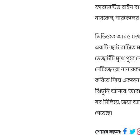
ফারমেন্টেড রাইস বা প
নারকেল, নারকেলের 
ভিডিওতে আরও দেখা 
একটি ছোট বাটিতে মধ
ডেজার্টটি মুখে পুরে 
নেটিজেনরা নানারকম ম
করিয়ে দিয়ে একজন মন
ঝিমুনি আসবে. আবার 
সব মিলিয়ে, জয়া আহস
পেয়েছে।
শেয়ার করুন: