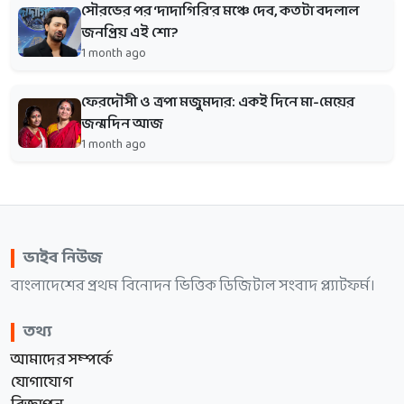
সৌরভের পর ‘দাদাগিরি’র মঞ্চে দেব, কতটা বদলাল
জনপ্রিয় এই শো?
1 month ago
ফেরদৌসী ও ত্রপা মজুমদার: একই দিনে মা-মেয়ের
জন্মদিন আজ
1 month ago
ভাইব নিউজ
বাংলাদেশের প্রথম বিনোদন ভিত্তিক ডিজিটাল সংবাদ প্ল্যাটফর্ম।
তথ্য
আমাদের সম্পর্কে
যোগাযোগ