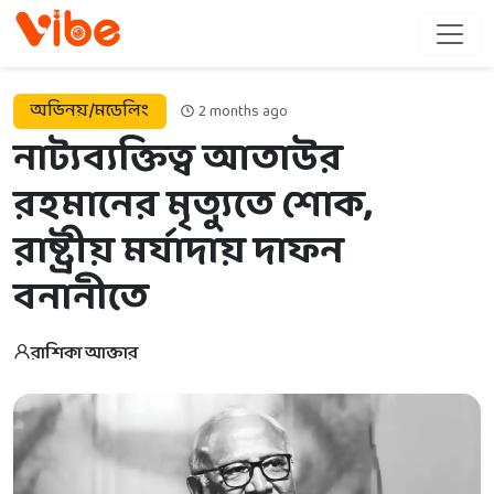
অভিনয়/মডেলিং
2 months ago
নাট্যব্যক্তিত্ব আতাউর
রহমানের মৃত্যুতে শোক,
রাষ্ট্রীয় মর্যাদায় দাফন
বনানীতে
রাশিকা আক্তার