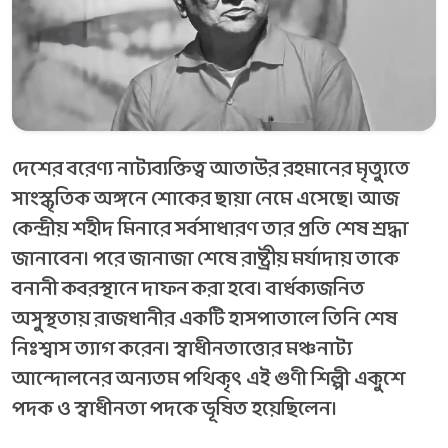
দেশের বরেণ্য নাট্যব্যক্তিত্ব আতাউর রহমানের মৃত্যুতে
সাংস্কৃতিক অঙ্গনে শোকের ছায়া নেমে এসেছে। আজ
কেন্দ্রীয় শহীদ মিনারে সর্বসাধারণ তার প্রতি শেষ শ্রদ্ধা
জানাবেন। পরে জানাজা শেষে রাষ্ট্রীয় মর্যাদায় তাকে
বনানী কবরস্থানে দাফন করা হবে। বার্ধক্যজনিত
অসুস্থতায় রাজধানীর একটি হাসপাতালে তিনি শেষ
নিঃশ্বাস ত্যাগ করেন। স্বাধীনতাত্তোর মঞ্চনাট্য
আন্দোলনের অন্যতম পথিকৃৎ এই গুণী শিল্পী একুশে
পদক ও স্বাধীনতা পদকে ভূষিত হয়েছিলেন।