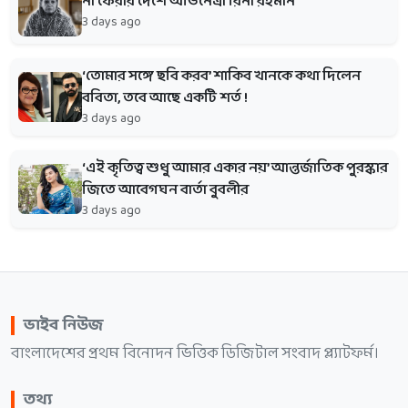
না ফেরার দেশে অভিনেত্রী রিনা রহমান
3 days ago
‘তোমার সঙ্গে ছবি করব’ শাকিব খানকে কথা দিলেন
ববিতা, তবে আছে একটি শর্ত !
3 days ago
‘এই কৃতিত্ব শুধু আমার একার নয়’ আন্তর্জাতিক পুরস্কার
জিতে আবেগঘন বার্তা বুবলীর
3 days ago
ভাইব নিউজ
বাংলাদেশের প্রথম বিনোদন ভিত্তিক ডিজিটাল সংবাদ প্ল্যাটফর্ম।
তথ্য