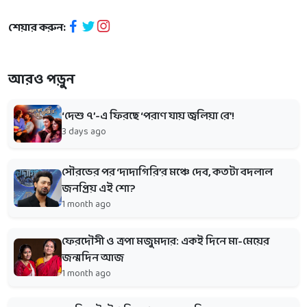
শেয়ার করুন:
আরও পড়ুন
‘দেশু ৭’-এ ফিরছে ‘পরাণ যায় জ্বলিয়া রে’!
3 days ago
সৌরভের পর ‘দাদাগিরি’র মঞ্চে দেব, কতটা বদলাল
জনপ্রিয় এই শো?
1 month ago
ফেরদৌসী ও ত্রপা মজুমদার: একই দিনে মা-মেয়ের
জন্মদিন আজ
1 month ago