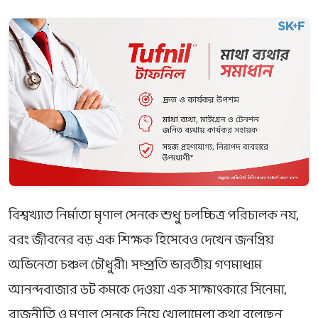
বিশ্বখ্যাত নির্মাতা
মৃণাল সেন
কে শুধু চলচ্চিত্র পরিচালক নয়,
বরং জীবনের বড় এক শিক্ষক হিসেবেও দেখেন জনপ্রিয়
অভিনেতা
চঞ্চল চৌধুরী
। সম্প্রতি ভারতীয় গণমাধ্যম
আনন্দবাজার ডট কমকে দেওয়া এক সাক্ষাৎকারে সিনেমা,
রাজনীতি ও মৃণাল সেনকে নিয়ে খোলামেলা কথা বলেছেন