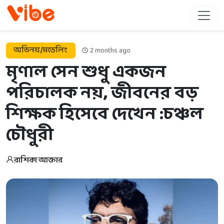
অভিনয়/মডেলিং
2 months ago
মৃণাল সেন শুধু একজন
পরিচালক নয়, জীবনের বড়
শিক্ষক হিসেবে দেখেন :চঞ্চল
চৌধুরী
রাশিকা আক্তার