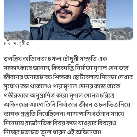
ছবি : সংগৃহীত
জনপ্রিয় অভিনেতা চঞ্চল চৌধুরী সম্প্রতি এক
সাক্ষাৎকারে জানান, কিংবদন্তি নির্মাতা মৃণাল সেন তার
জীবনের অন্যতম বড় শিক্ষক। ছোটবেলায় সিনেমা দেখার
সুযোগ কম থাকলেও পরে মৃণাল সেনের কাজ তাকে
গভীরভাবে অনুপ্রাণিত করে। মৃণাল সেনের চরিত্রে
অভিনয়ের আগে তিনি নির্মাতার জীবন ও চলচ্চিত্র নিয়ে
ব্যাপক প্রস্তুতি নিয়েছিলেন। পাশাপাশি বর্তমান সময়ে
সিনেমায় রাজনৈতিক বিষয় কমে যাওয়ার বিষয়েও
নিজের মতামত তুলে ধরেন এই অভিনেতা।