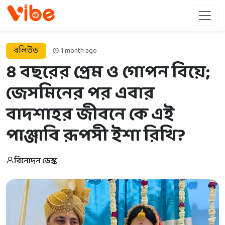
বলিউড
1 month ago
৪ বছরের প্রেম ও গোপন বিয়ে;
জেসমিনের পর এবার
বাদশাহর জীবনে কে এই
পাঞ্জাবি রূপসী ইশা রিখি?
বিনোদন ডেস্ক