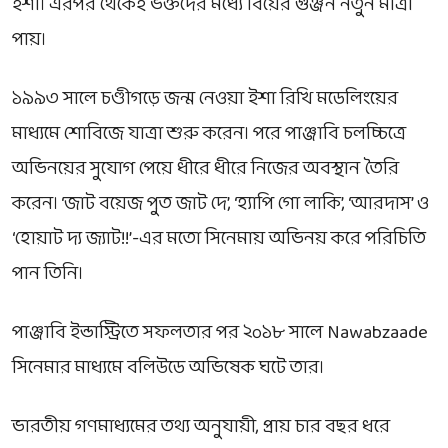
ইশা। এরপর থেকেই ভক্তদের মধ্যে বিয়ের গুঞ্জন নতুন মাত্রা
পায়।
১৯৯৩ সালে চণ্ডীগড়ে জন্ম নেওয়া ইশা রিখি মডেলিংয়ের
মাধ্যমে শোবিজে যাত্রা শুরু করেন। পরে পাঞ্জাবি চলচ্চিত্রে
অভিনয়ের সুযোগ পেয়ে ধীরে ধীরে নিজের অবস্থান তৈরি
করেন। ‘জাট বয়েজ পুত জাট দে’, ‘হ্যাপি গো লাকি’, ‘আরদাস’ ও
‘হোয়াট দ্য জ্যাট!!’-এর মতো সিনেমায় অভিনয় করে পরিচিতি
পান তিনি।
পাঞ্জাবি ইন্ডাস্ট্রিতে সফলতার পর ২০১৮ সালে
Nawabzaade
সিনেমার মাধ্যমে বলিউডে অভিষেক ঘটে তার।
ভারতীয় গণমাধ্যমের তথ্য অনুযায়ী, প্রায় চার বছর ধরে