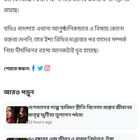
রয়েছে।
যদিও বাদশাহ এখনো আনুষ্ঠানিকভাবে এ বিষয়ে কোনো
বক্তব্য দেননি, তবে ইশা রিখির মন্তব্যের পর তাদের সম্পর্ক
নিয়ে দীর্ঘদিনের রহস্য অনেকটাই দূর হয়েছে।
শেয়ার করুন:
আরও পড়ুন
দেশভাগের গল্পে ‘হামিদা’ প্রীতি জিনতা! বাস্তব জীবনের
মাতৃত্ব ফুটিয়ে তুললেন পর্দায়
23 hours ago
৪০ বছরের একা জীবন ও বাবার নির্যাতন: উষা