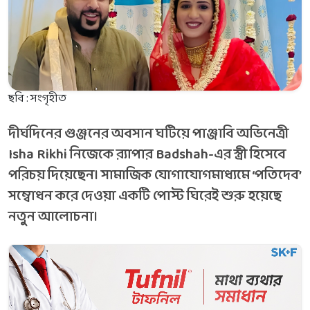
ছবি : সংগৃহীত
দীর্ঘদিনের গুঞ্জনের অবসান ঘটিয়ে পাঞ্জাবি অভিনেত্রী
Isha Rikhi নিজেকে র‌্যাপার Badshah-এর স্ত্রী হিসেবে
পরিচয় দিয়েছেন। সামাজিক যোগাযোগমাধ্যমে ‘পতিদেব’
সম্বোধন করে দেওয়া একটি পোস্ট ঘিরেই শুরু হয়েছে
নতুন আলোচনা।