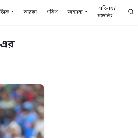
অভিনয়/
উজিক
তারকা
গসিপ
অন্যান্য
মডেলিং
-এর