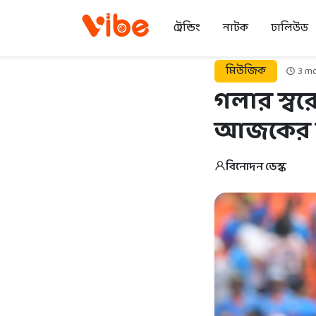
ট্রেন্ডিং
নাটক
ঢালিউড
মিউজিক
3 mo
গলার স্বর
আজকের কণ
বিনোদন ডেস্ক