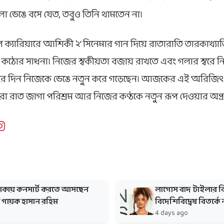
গলা ভেঙে বসে যেত, তবুও তিনি থামতেন না।
 ক্যারিয়ারে ‘আশিকী ২’ সিনেমার গান দিয়ে রাতারাতি তারকাখ্য
 কঠোর সাধনা। নিজের স্বকীয়তা বজায় রাখতে এবং গলার স্বরে ন
পর দিন নিজেকে ভেঙে নতুন করে গড়েছেন। আজকের এই ‘অরিজিৎ 
ারো রাত জাগা পরিশ্রম আর নিজের কণ্ঠকে নতুন রূপ দেওয়ার অপ্
 ঢাকায় কনসার্ট করতে আসছেন
লাগোস বাদ টাইলার বি
ি গায়ক হাসান রহিম
বিদেশিবিদ্বেষ বিতর্কে ন
4 days ago