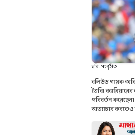
ছবি : সংগৃহীত
বলিউড গায়ক অরিজি
তৈরি। ক্যারিয়ারে
পরিবর্তন করেছেন।
অত্যাচার করতেও দ