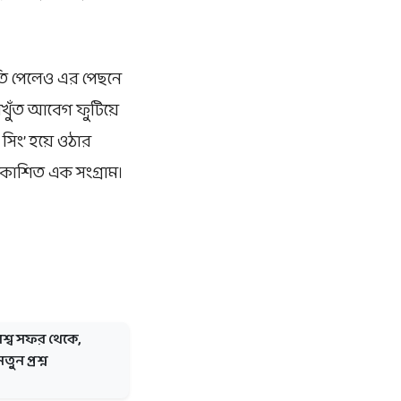
াতি পেলেও এর পেছনে
িখুঁত আবেগ ফুটিয়ে
সিং’ হয়ে ওঠার
রকাশিত এক সংগ্রাম।
শ্ব সফর থেকে,
তুন প্রশ্ন