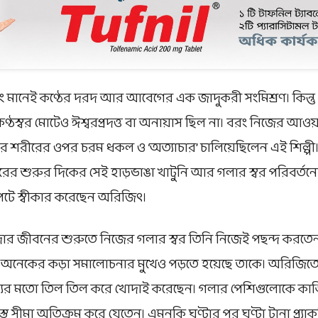
ং মানেই কণ্ঠের দরদ আর আবেগের এক জাদুকরী সংমিশ্রণ। কিন্তু
্ঠস্বর মোটেও ঈশ্বরপ্রদত্ত বা অনায়াস ছিল না। বরং নিজের আও
 শরীরের ওপর চরম ধকল ও ‘অত্যাচার’ চালিয়েছিলেন এই শিল্পী। 
ারের শুরুর দিকের সেই হাড়ভাঙা খাটুনি আর গলার স্বর পরিবর্তনের
ে স্বীকার করেছেন অরিজিৎ।
ার জীবনের শুরুতে নিজের গলার স্বর তিনি নিজেই পছন্দ করতে
অনেকের কড়া সমালোচনার মুখেও পড়তে হয়েছে তাকে। অরিজিতের
্যের মতো তিল তিল করে খোদাই করেছেন। গলার পেশিগুলোকে কাঙ্ক
ত সীমা অতিক্রম করে যেতেন। এমনকি ঘণ্টার পর ঘণ্টা টানা প্র্