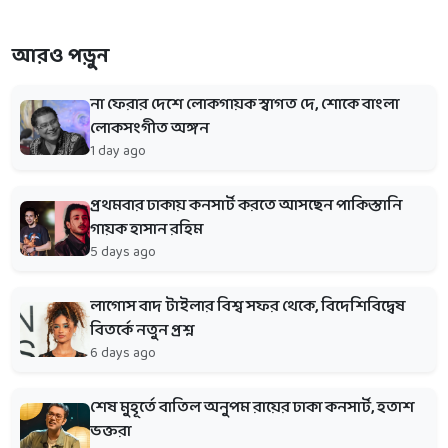
আরও পড়ুন
না ফেরার দেশে লোকগায়ক স্বাগত দে, শোকে বাংলা
লোকসংগীত অঙ্গন
1 day ago
প্রথমবার ঢাকায় কনসার্ট করতে আসছেন পাকিস্তানি
গায়ক হাসান রহিম
5 days ago
লাগোস বাদ টাইলার বিশ্ব সফর থেকে, বিদেশিবিদ্বেষ
বিতর্কে নতুন প্রশ্ন
6 days ago
শেষ মুহূর্তে বাতিল অনুপম রায়ের ঢাকা কনসার্ট, হতাশ
ভক্তরা