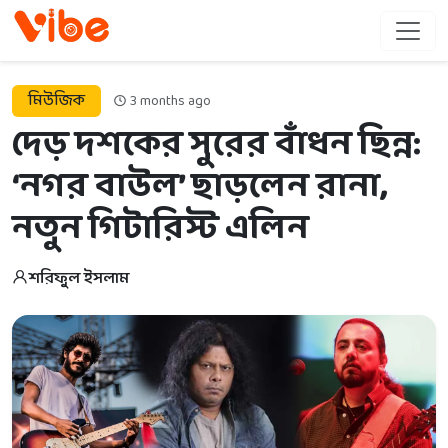
মিউজিক
3 months ago
দেড় দশকের সুরের বাঁধন ছিন্ন:
‘নগর বাউল’ ছাড়লেন রানা,
নতুন গিটারিস্ট এলিন
শরিফুল ইসলাম