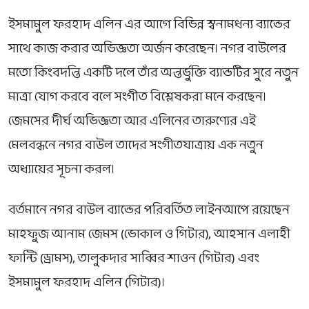
ইসমামুল ফরহাদ এলিন এর আগে বিভিন্ন স্বনামধন্য ব্যান্ডের
সাথে কাজ করার অভিজ্ঞতা অর্জন করেছেন। নগর বাউলের
মতো কিংবদন্তি একটি দলে তাঁর অন্তর্ভুক্তি ব্যান্ডটির সুরে নতুন
মাত্রা যোগ করবে বলে সংগীত বিশ্লেষকরা মনে করছেন।
জেমসের দীর্ঘ অভিজ্ঞতা আর এলিনের তারুণ্যের এই
মেলবন্ধনে নগর বাউল তাদের সংগীতযাত্রায় এক নতুন
অধ্যায়ের সূচনা করল।
বর্তমানে নগর বাউল ব্যান্ডের পরিবর্তিত লাইনআপে রয়েছেন
মাহফুজ আনাম জেমস (ভোকাল ও গিটার), আহসান এলাহী
ফান্টি (ড্রামস), তালুকদার সাব্বির শাওন (গিটার) এবং
ইসমামুল ফরহাদ এলিন (গিটার)।