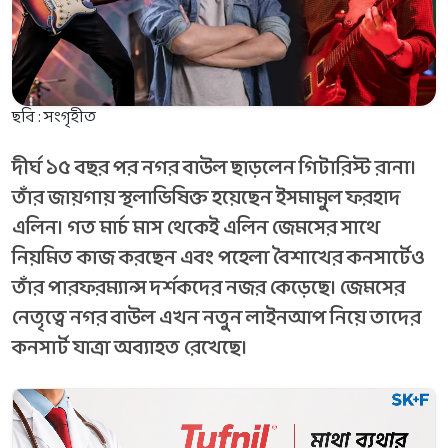
ছবি : সংগৃহীত
দীর্ঘ ১৫ বছর পর নগর বাউল ছাড়লেন গিটারিস্ট রানা।
তাঁর জায়গায় স্থলাভিষিক্ত হয়েছেন ইসমামুল ফরহাদ
এলিন। গত মার্চ মাস থেকেই এলিন জেমসের সাথে
নিয়মিত কাজ করছেন এবং পহেলা বৈশাখের কনসার্টেও
তাঁর পারফরম্যান্স দর্শকদের নজর কেড়েছে। জেমসের
নেতৃত্বে নগর বাউল এখন নতুন লাইনআপ নিয়ে তাদের
কনসার্ট যাত্রা অব্যাহত রেখেছে।