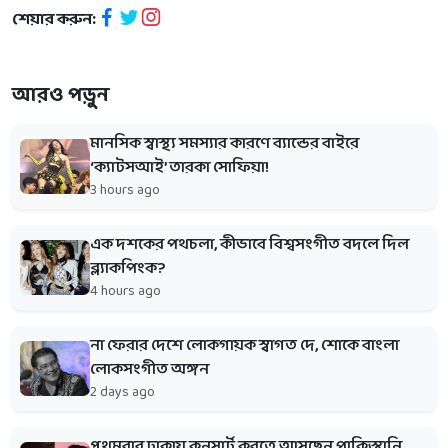
শেয়ার করুন:
আরও পড়ুন
মানসিক স্বাস্থ্য সমস্যার কারণে ব্যান্ডের বাইরে
‘ক্যাটসআই’ তারকা সোফিয়া!
3 hours ago
এক দশকের পথচলা, কীভাবে বিশ্বসংগীত বদলে দিল
ব্ল্যাকপিংক?
4 hours ago
না ফেরার দেশে লোকগায়ক স্বাগত দে, শোকে বাংলা
লোকসংগীত অঙ্গন
2 days ago
প্রথমবার ঢাকায় কনসার্ট করতে আসছেন পাকিস্তানি