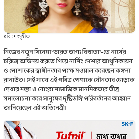
ছবি : সংগৃহীত
নিজের নতুন সিনেমা ‘ভারত ভাগ্য বিধাতা’-তে নার্সের
চরিত্রে অভিনয় করতে গিয়ে নার্সিং পেশার আধুনিকায়ন
ও পোশাকের স্বাধীনতার পক্ষে সওয়াল করেছেন কঙ্গনা
রানাউত। সেই সাথে এই পবিত্র পেশাকে যৌনতার মোড়কে
দেখার সস্তা ও নোংরা সামাজিক মানসিকতার তীব্র
সমালোচনা করে মানুষের দৃষ্টিভঙ্গি পরিবর্তনের আহ্বান
জানিয়েছেন এই অভিনেত্রী।