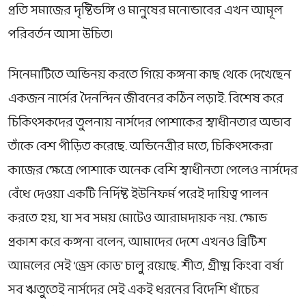
প্রতি সমাজের দৃষ্টিভঙ্গি ও মানুষের মনোভাবের এখন আমূল
পরিবর্তন আসা উচিত।
সিনেমাটিতে অভিনয় করতে গিয়ে কঙ্গনা কাছ থেকে দেখেছেন
একজন নার্সের দৈনন্দিন জীবনের কঠিন লড়াই. বিশেষ করে
চিকিৎসকদের তুলনায় নার্সদের পোশাকের স্বাধীনতার অভাব
তাঁকে বেশ পীড়িত করেছে. অভিনেত্রীর মতে, চিকিৎসকেরা
কাজের ক্ষেত্রে পোশাকে অনেক বেশি স্বাধীনতা পেলেও নার্সদের
বেঁধে দেওয়া একটি নির্দিষ্ট ইউনিফর্ম পরেই দায়িত্ব পালন
করতে হয়, যা সব সময় মোটেও আরামদায়ক নয়. ক্ষোভ
প্রকাশ করে কঙ্গনা বলেন, আমাদের দেশে এখনও ব্রিটিশ
আমলের সেই ‘ড্রেস কোড’ চালু রয়েছে. শীত, গ্রীষ্ম কিংবা বর্ষা
সব ঋতুতেই নার্সদের সেই একই ধরনের বিদেশি ধাঁচের