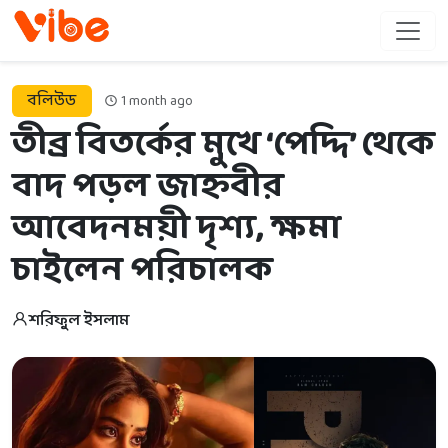
বলিউড
1 month ago
তীব্র বিতর্কের মুখে ‘পেদ্দি’ থেকে
বাদ পড়ল জাহ্নবীর
আবেদনময়ী দৃশ্য, ক্ষমা
চাইলেন পরিচালক
শরিফুল ইসলাম