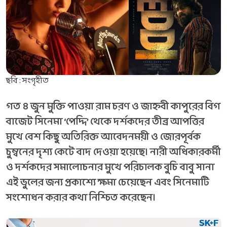
ছবি : সংগৃহীত
গত ৪ জুন মুক্তি পাওয়া রাম চরণ ও জাহ্নবী কাপুরের বিগ
বাজেট সিনেমা ‘পেদ্দি’ থেকে দর্শকদের তীব্র আপত্তির
মুখে বেশ কিছু অতিরিক্ত আবেদনময়ী ও জোরপূর্বক
চুম্বনের দৃশ্য কেটে বাদ দেওয়া হয়েছে। নারী অধিকারকর্মী
ও দর্শকদের সমালোচনার মুখে পরিচালক বুচি বাবু সানা
এই ভুলের জন্য প্রকাশ্যে ক্ষমা চেয়েছেন এবং সিনেমাটি
সংশোধন করার কথা নিশ্চিত করেছেন।