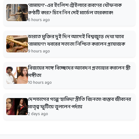
‘রামায়ণ’-এর ইংলিশ ট্রেইলারে রাবণের খৌফনাক
কণ্ঠটি কার? চিনে নিন সেই মার্ভেল তারকাকে!
6 hours ago
ভারতে মুক্তির দুই দিন আগেই বিশ্বজুড়ে দেখা যাবে
‘রামায়ণ’! খবরের সত্যতা নিশ্চিত করলেন প্রযোজক
9 hours ago
বিজয়ের সঙ্গে বিচ্ছেদের আবেদন প্রত্যাহার করলেন স্ত্রী
সঙ্গীতা
10 hours ago
দেশভাগের গল্পে ‘হামিদা’ প্রীতি জিনতা! বাস্তব জীবনের
মাতৃত্ব ফুটিয়ে তুললেন পর্দায়
2 days ago