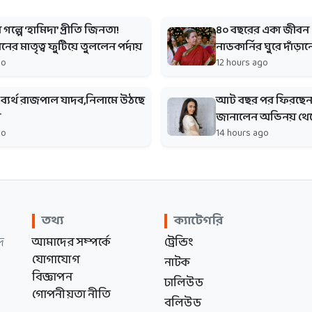
ল্পে ‘হামিদা’ প্রীতি জিনতা!
৪০ বছরের একা জীবন ও
নের মাতৃত্ব ফুটিয়ে তুললেন পর্দায়
নাডকার্নির ঘুরে দাঁড়া
go
12 hours ago
্যর্থ রাজপাল যাদব,নিলামে উঠছে
আট বছর পর ফিরছেন প
ি
জানালেন অভিনয় থেকে
go
14 hours ago
তথ্য
ক্যাটেগরি
দ
আমাদের সম্পর্কে
ট্রেন্ডিং
যোগাযোগ
নাটক
বিজ্ঞাপন
ঢালিউড
গোপনীয়তা নীতি
বলিউড