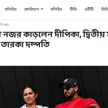
বলিউড
কোরিয়ান
হলিউড
টিভি
ওটিটি
মি
th ago
ে নজর কাড়লেন দীপিকা, দ্বিতীয় 
 তারকা দম্পতি