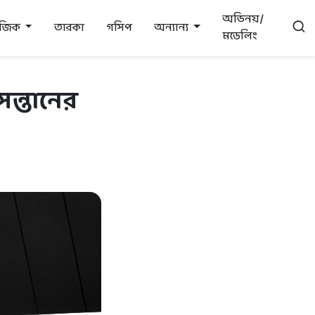
অভিনয়/
উজিক
তারকা
গসিপ
অন্যান্য
মডেলিং
সন্তানের