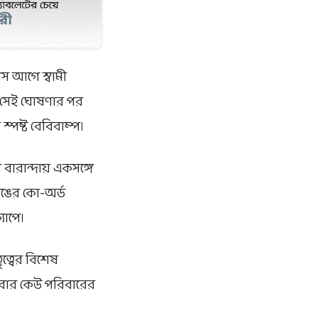
স আগে স্বামী
 সেই ঘোষণার পর
্পষ্ট বেবিবাম্প।
 বারান্দায় একসঙ্গে
রঙের কো-অর্ড
যাপে।
ৃত্বের বিশেষ
 আবার কেউ পরিবারের