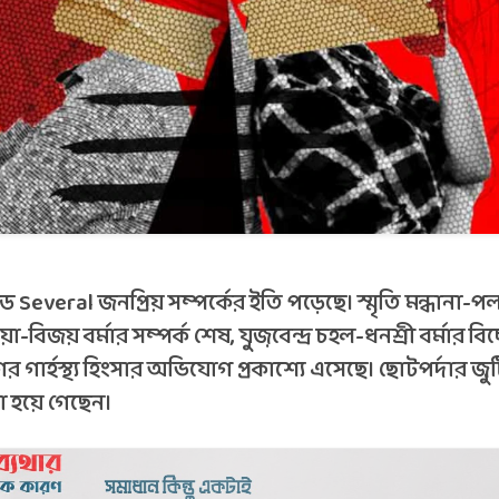
Several জনপ্রিয় সম্পর্কের ইতি পড়েছে। স্মৃতি মন্ধানা-পল
়া-বিজয় বর্মার সম্পর্ক শেষ, যুজ়বেন্দ্র চহল-ধনশ্রী বর্মার ব
 গার্হস্থ্য হিংসার অভিযোগ প্রকাশ্যে এসেছে। ছোটপর্দার জু
 হয়ে গেছেন।