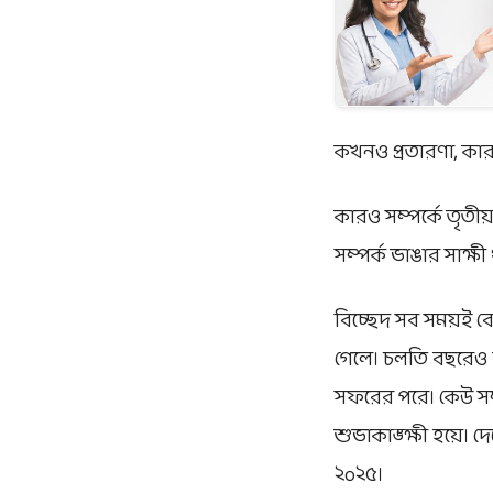
কখনও প্রতারণা, কা
কারও সম্পর্কে তৃত
সম্পর্ক ভাঙার সাক্
বিচ্ছেদ সব সময়ই বেদ
গেলে। চলতি বছরেও বল
সফরের পরে। কেউ সম
শুভাকাঙ্ক্ষী হয়ে।
২০২৫।