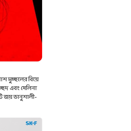
াশ মুচ্ছলের বিয়ে
িচ্ছেদ এবং সেলিনা
টি জয় ভানুশালী-