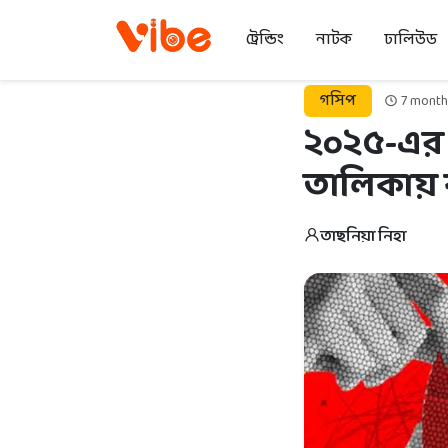
ট্রেন্ডিং
নাটক
ঢালিউড
গসিপ
7 month
২০২৫-এর শ
তালিকায় 
তাছনিয়া নিহা