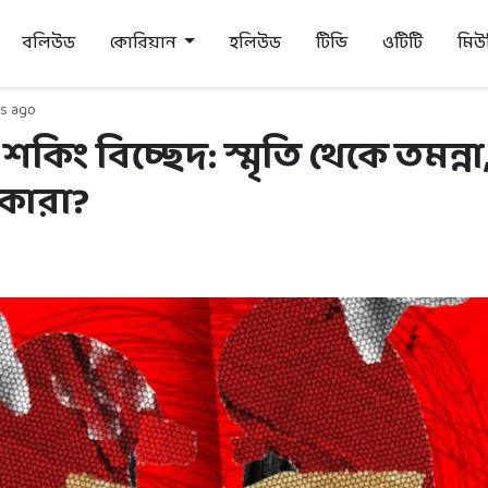
বলিউড
কোরিয়ান
হলিউড
টিভি
ওটিটি
মি
s ago
কিং বিচ্ছেদ: স্মৃতি থেকে তমন্না
কারা?