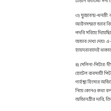
টাউনে ফাতিমা সনা শে
৩) যুজ়বেন্দ্র-ধনশ্
আইনসম্মত ভাবে বিচ্ছ
পদবি সরিয়ে দিয়েছি
অভাব দেখা দেয়। এ-ও
হায়দরাবাদেই থাকতে 
৪) সেলিনা-পিটার: দীর
হোটেল ব্যবসায়ী পিট
গার্হস্থ্য হিংসার অ
নিয়ে কোনও কথা বল
অভিনেত্রীর দাবি, তি