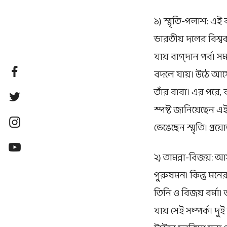
১) স্মৃতি-পলাশ: এই ব
ভারতীয় দলের বিশ্ব
যায় বাগ্‌দান পর্ব।
বদলে যায়। উঠে আসে প
তাঁর বাবা। এর পরে, 
স্পষ্ট জানিয়েছেন এ
ভেঙেছেন স্মৃতি। প্র
২) তামন্না-বিজয়: আস
পুরুষমন। কিন্তু ম
তিনি ও বিজয় বর্মা।
যায় সেই সম্পর্ক। 