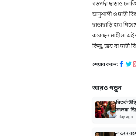
বড়পর্দা ছাড়াও চল
ভানুশালী ও মাহী বিজ
ছাড়াছাড়ি হয়ে গিয
করেছেন মাহীও। এই জু
কিন্তু, জয় বা মাহী
শেয়ার করুন:
আরও পড়ুন
বিতর্ক উড
কালরা! জ
1 day ago
লন্ডনে রহ