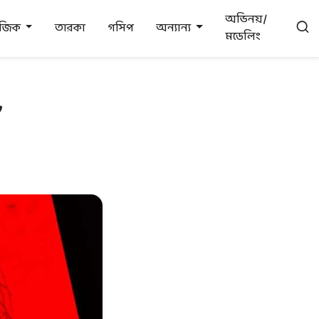
অভিনয়/
উজিক
তারকা
গসিপ
অন্যান্য
মডেলিং
,