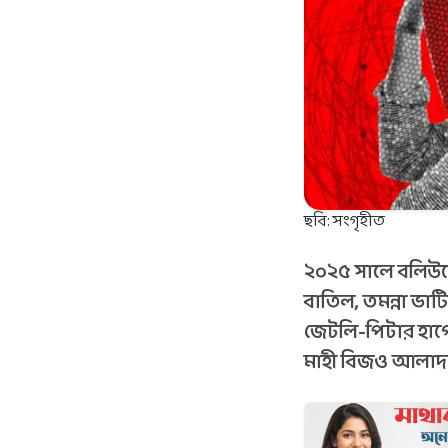
ছবি: সংগৃহীত
২০২৫ সালে বলিউডে 
বাতিল, তমন্না ভাটিয
জেটলি-পিটার হাগের
মাহী বিজও আলাদা